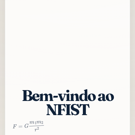
Bem-vindo ao
NFIST
2
r
2
m
1
m
G
=
F