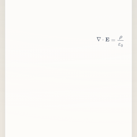
∇
⋅
E
=
ρ
ε
0