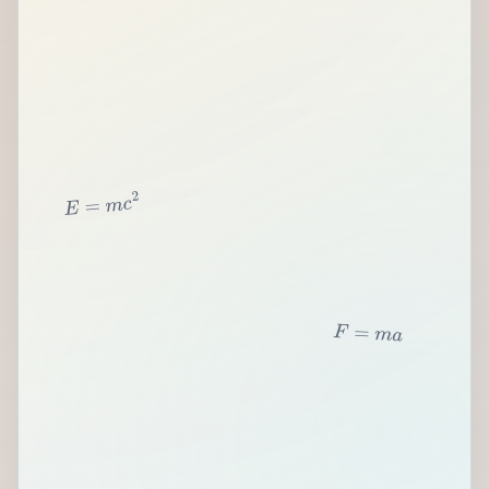
2
c
m
=
E
F
=
m
a