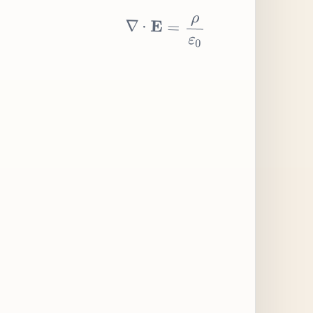
∇
⋅
E
=
ρ
ε
0