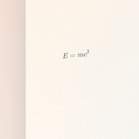
2
c
m
=
E