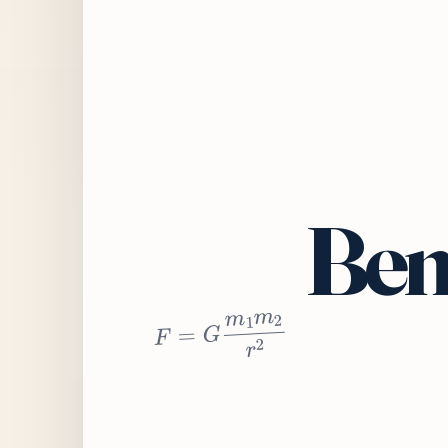
Bem
2
r
2
m
1
m
G
=
F