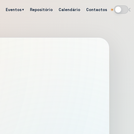
Eventos
Repositório
Calendário
Contactos
☀
☾
Alternar tema