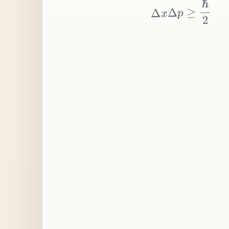
≥
p
Δ
x
Δ