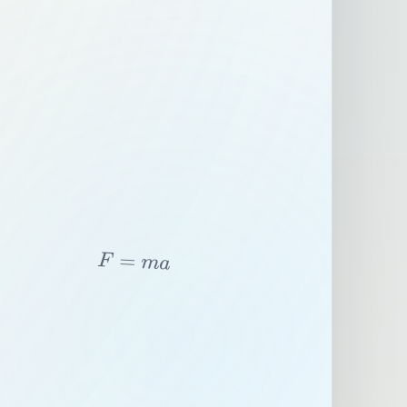
F
=
m
a