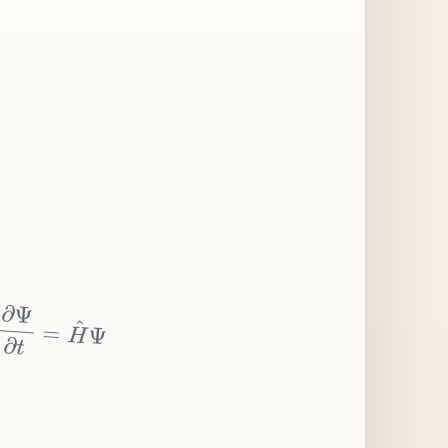
∂
Ψ
∂
t
=
H
^
Ψ