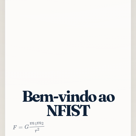
Bem-vindo ao
NFIST
2
r
2
m
1
m
G
=
F