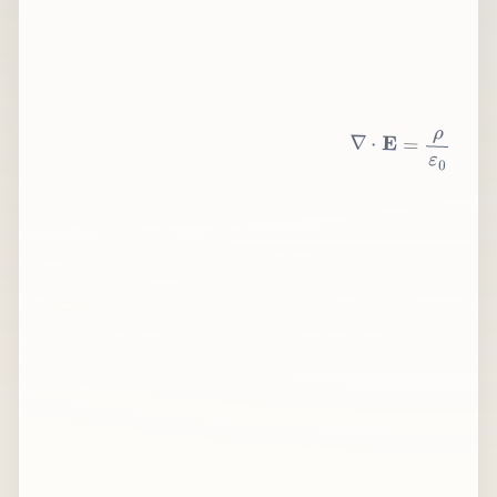
∇
⋅
E
=
ρ
ε
0