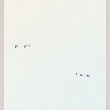
2
c
m
=
E
F
=
m
a