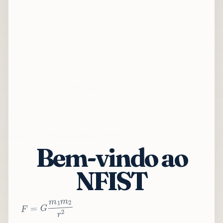
Bem-vindo ao
NFIST
2
r
2
m
1
m
G
=
F