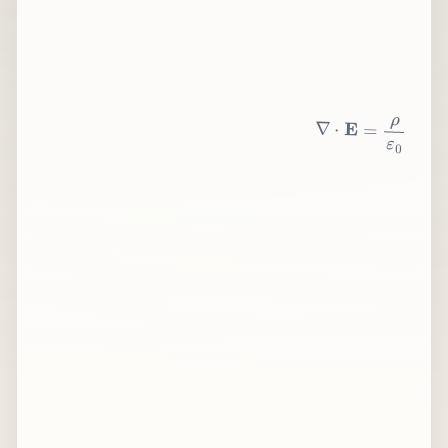
∇
⋅
E
=
ρ
ε
0