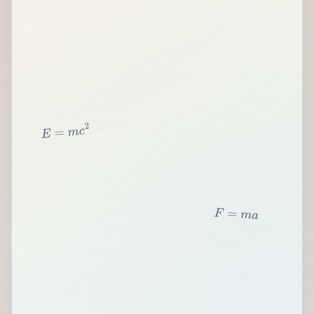
2
c
m
=
E
F
=
m
a