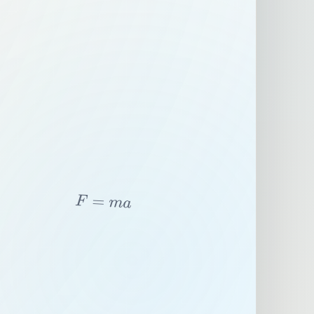
F
=
m
a