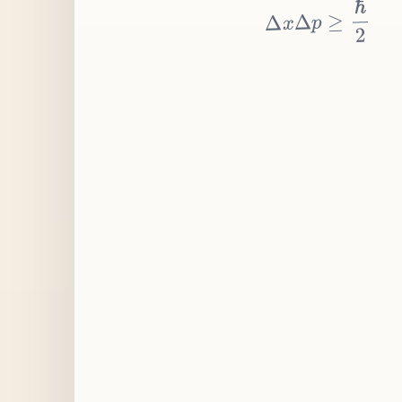
≥
p
Δ
x
Δ