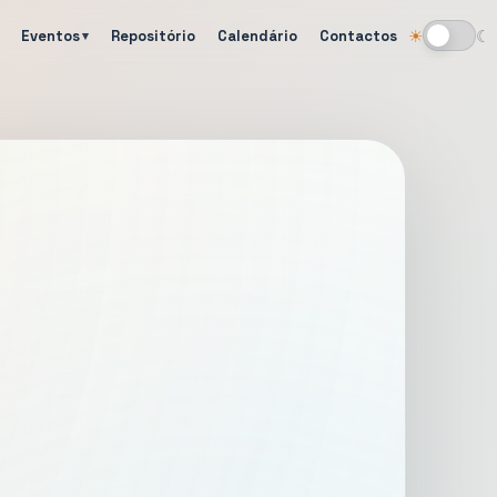
Eventos
Repositório
Calendário
Contactos
☀
☾
Alternar tema