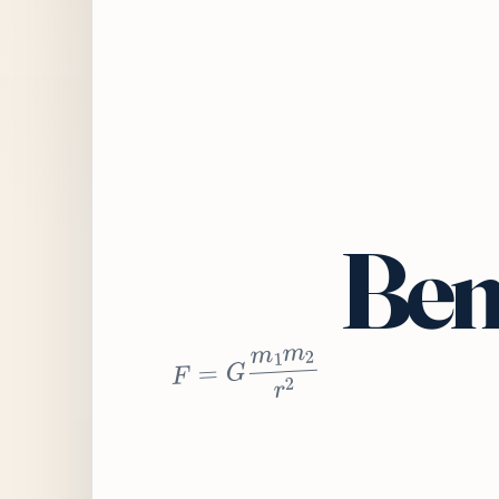
Bem
2
r
2
m
1
m
G
=
F