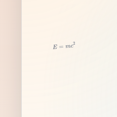
2
c
m
=
E