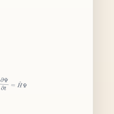
∂
Ψ
∂
t
=
H
^
Ψ