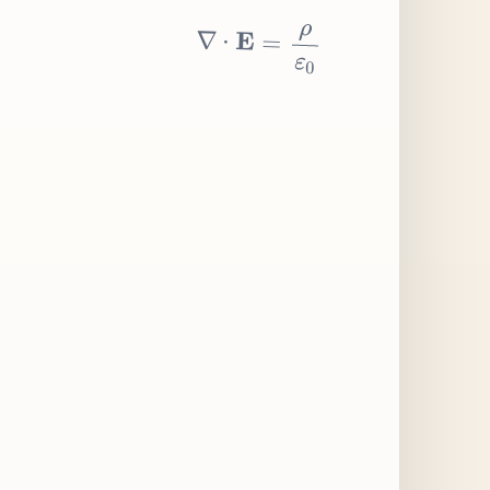
∇
⋅
E
=
ρ
ε
0