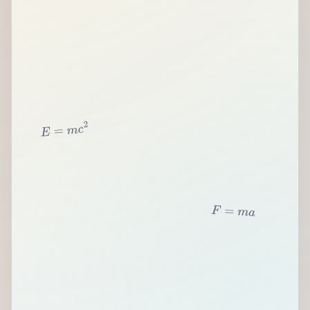
2
c
m
=
E
F
=
m
a