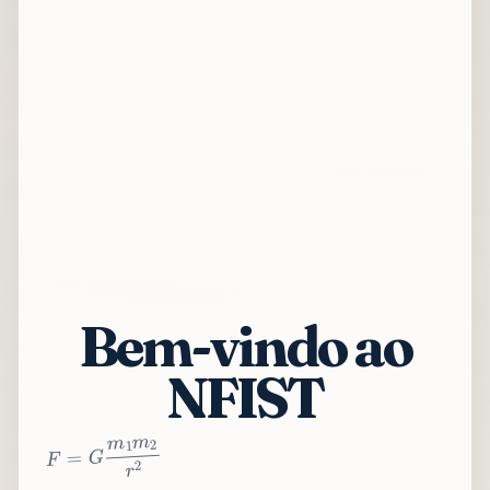
Bem-vindo ao
NFIST
2
r
2
m
1
m
G
=
F