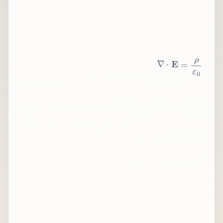
∇
⋅
E
=
ρ
ε
0