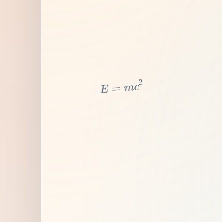
2
c
m
=
E