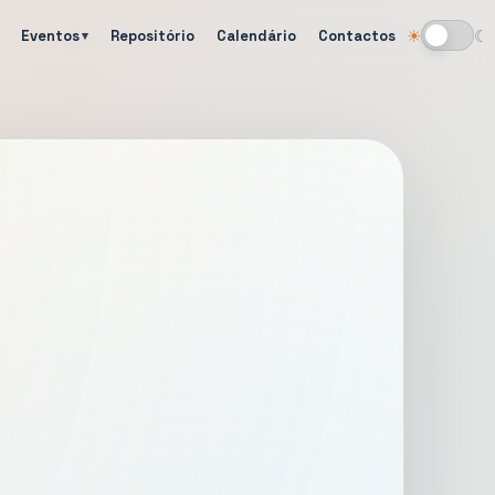
Eventos
Repositório
Calendário
Contactos
☀
☾
Alternar tema