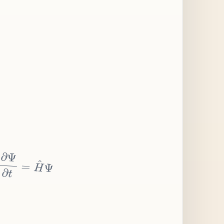
∂
Ψ
∂
t
=
H
^
Ψ