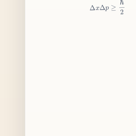
≥
p
Δ
x
Δ