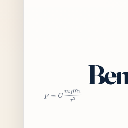
Bem
2
r
2
m
1
m
G
=
F