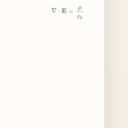
∇
⋅
E
=
ρ
ε
0