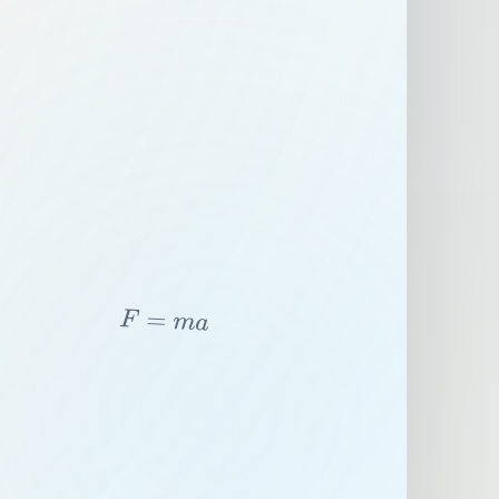
F
=
m
a