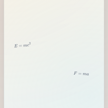
2
c
m
=
E
F
=
m
a