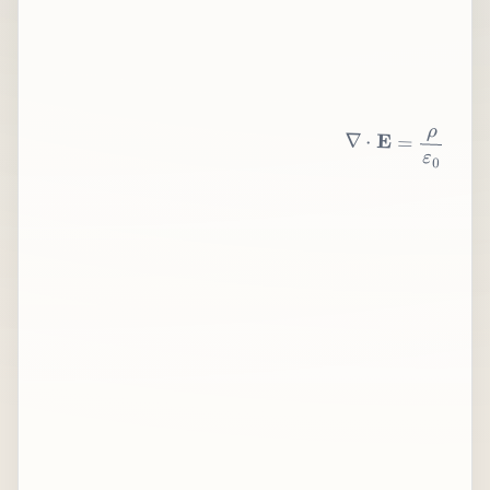
∇
⋅
E
=
ρ
ε
0