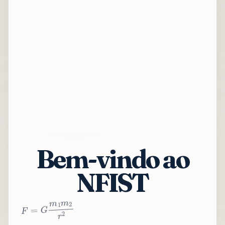
Bem-vindo ao
NFIST
2
r
2
m
1
m
G
=
F