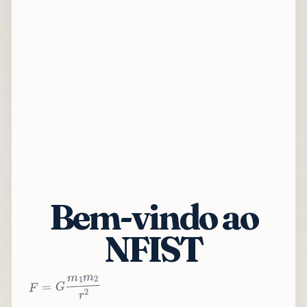
Bem-vindo ao
NFIST
2
r
2
m
1
m
G
=
F