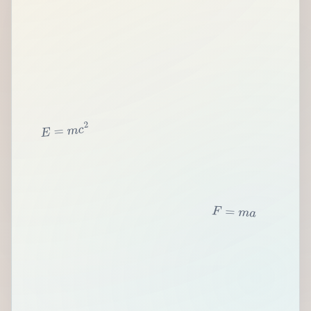
2
c
m
=
E
F
=
m
a