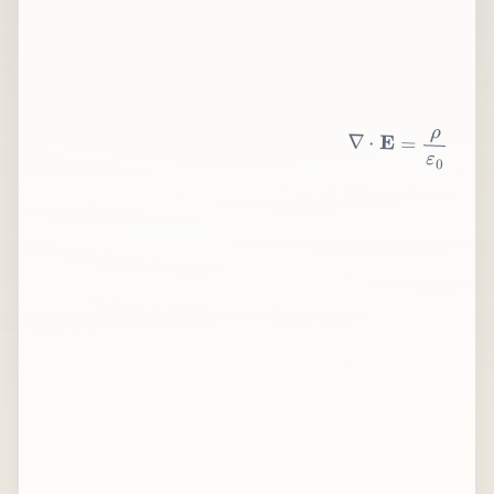
∇
⋅
E
=
ρ
ε
0