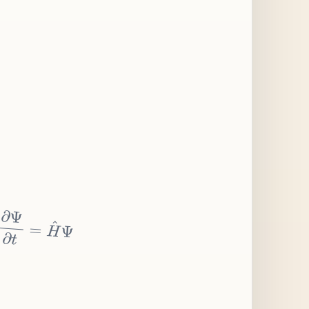
∂
Ψ
∂
t
=
H
^
Ψ