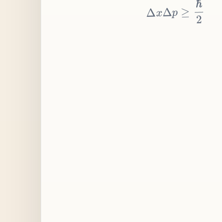
≥
p
Δ
x
Δ