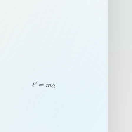
F
=
m
a