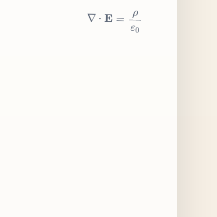
∇
⋅
E
=
ρ
ε
0