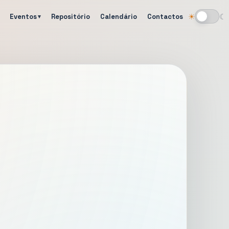
Eventos
Repositório
Calendário
Contactos
☀
☾
Alternar tema