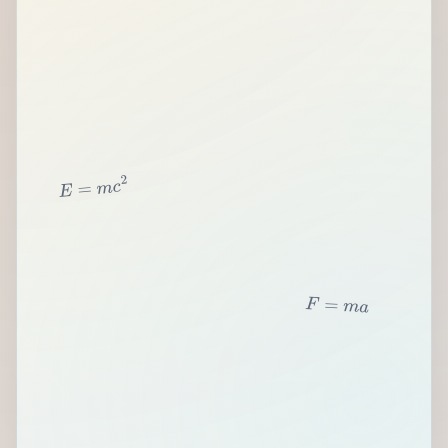
2
c
m
=
E
F
=
m
a