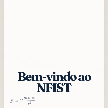
Bem-vindo ao
NFIST
2
r
2
m
1
m
G
=
F