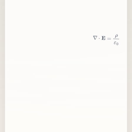
∇
⋅
E
=
ρ
ε
0