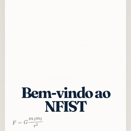
Bem-vindo ao
NFIST
2
r
2
m
1
m
G
=
F