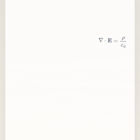
∇
⋅
E
=
ρ
ε
0