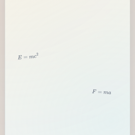
2
c
m
=
E
F
=
m
a