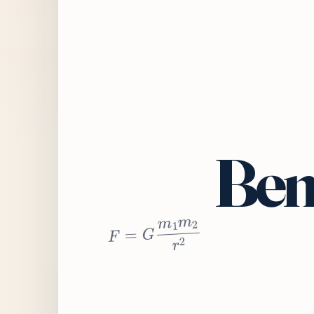
Bem
2
r
2
m
1
m
G
=
F