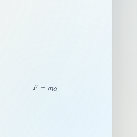
F
=
m
a