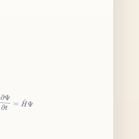
∂
Ψ
∂
t
=
H
^
Ψ