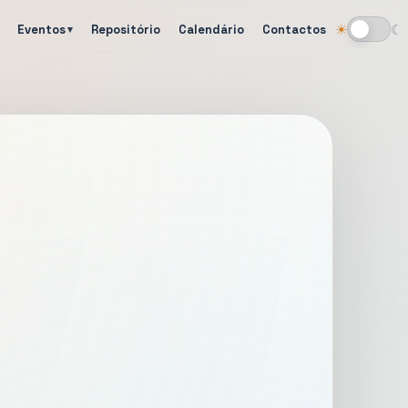
Eventos
Repositório
Calendário
Contactos
☀
☾
Alternar tema