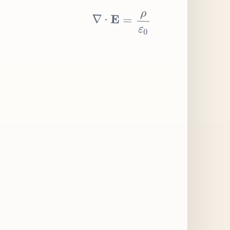
∇
⋅
E
=
ρ
ε
0