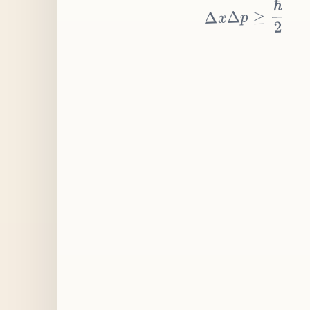
≥
p
Δ
x
Δ