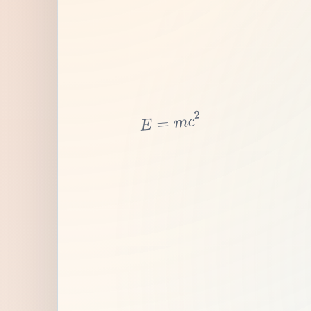
2
c
m
=
E