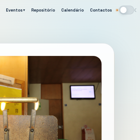
Eventos
Repositório
Calendário
Contactos
☀
☾
Alternar tema